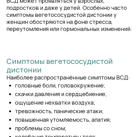
Симптомы вегетососудистой
дистонии
Наиболее распространённые симптомы ВСД:
головные боли, головокружение;
скачки давления и сердцебиение;
ощущение нехватки воздуха;
тревожность, панические атаки;
повышенная утомляемость, апатия;
проблемы со сном;
колебания температуры тела;
онемение конечностей.
Если вы обнаружили у себя симптомы
вегетососудистой дистонии,
не игнорируйте это состояние — оно может
ухудшать качество жизни и вызывать
постоянное чувство тревоги.
Почему возникает ВСД
Причины ВСД могут быть разными:
хронический стресс;
пережитые травмы (в том числе