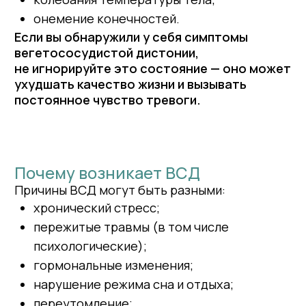
психологические);
гормональные изменения;
нарушение режима сна и отдыха;
переутомление;
эмоциональное или физическое
истощение.
ВСД и психика
ВСД часто сопровождается тревожными
и депрессивными состояниями. Многие
описывают своё самочувствие как «всё
болит, но врачи ничего не находят». В таких
случаях важно не только обследование
у врачей, но и поддержка психолога, который
поможет снизить тревожность,
восстановить контроль над состоянием
и устранить первопричины.
Как психолог может помочь
Психотерапия при ВСД направлена на:
снижение уровня тревожности;
стабилизацию эмоционального фона;
нормализацию сна;