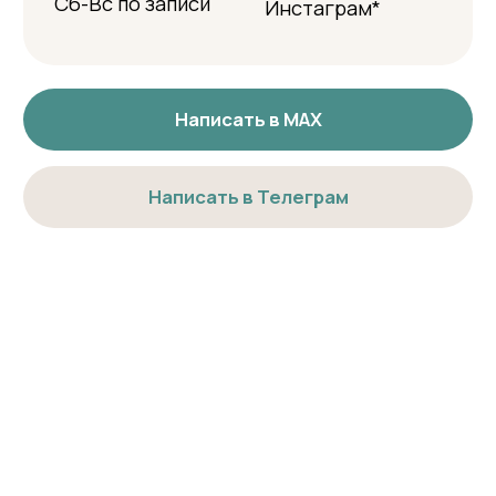
Все права защищены 2026г.
Политика конфиденциальности
Данные сотрудников клиники распространяются на сайте
с их согласия. Посетителям сайта разрешено ознакомление
с указанными данными, однако запрещено копирование,
использование, дальнейшее распространение и любые иные
способы обработки персональных данных.
* Meta признана экстремистской
организацией и запрещена на территории
России
Разработка сайта