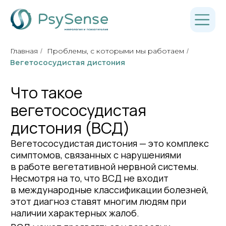
Главная
Проблемы, с которыми мы работаем
/
/
Вегетососудистая дистония
Что такое
вегетососудистая
дистония (ВСД)
Вегетососудистая дистония — это комплекс
симптомов, связанных с нарушениями
в работе вегетативной нервной системы.
Несмотря на то, что ВСД не входит
в международные классификации болезней,
этот диагноз ставят многим людям при
наличии характерных жалоб.
ВСД может проявляться у взрослых,
подростков и даже у детей. Особенно часто
симптомы вегетососудистой дистонии у
женщин обостряются на фоне стресса,
переутомления или гормональных изменений.